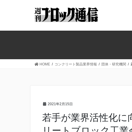
コ
ナ
ン
ビ
テ
ゲ
ン
ー
ツ
シ
へ
ョ
ス
ン
キ
に
ッ
移
HOME
コンクリート製品業界情報
団体・研究機関
プ
動
2021年2月15日
若手が業界活性化に
リートブロック工業