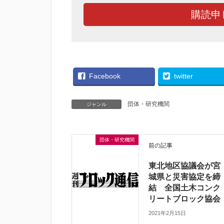
購読申
Facebook
twitter
団体・研究機関
ジャンル
団体・研究機関
前の記事
東北地区協議会が宮
城県と災害協定を締
結 全国土木コンク
リートブロック協会
2021年2月15日