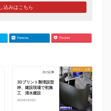
し込みはこちら
Hatena
Pocket
ゼネコン・企業
次の記事
3Dプリント製埋設型
枠、建設現場で初施
工 清水建設
2021年2月15日