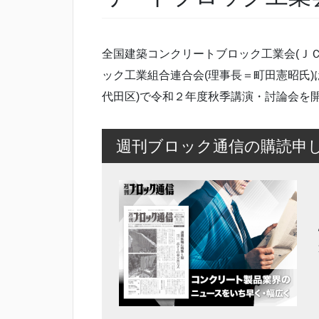
全国建築コンクリートブロック工業会(Ｊ
ック工業組合連合会(理事長＝町田憲昭氏)
代田区)で令和２年度秋季講演・討論会を
週刊ブロック通信の購読申