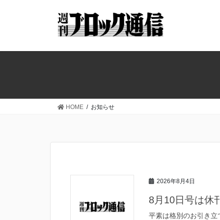
コ
ナ
ン
ビ
テ
ゲ
ン
ー
ツ
シ
へ
ョ
ス
ン
キ
に
ッ
移
HOME
お知らせ
プ
動
2026年8月4日
8月10日号は
平素は格別のお引き立