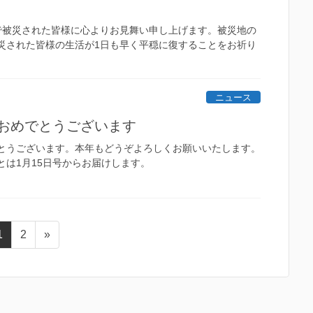
で被災された皆様に心よりお見舞い申し上げます。被災地の
災された皆様の生活が1日も早く平穏に復することをお祈り
ニュース
おめでとうございます
とうございます。本年もどうぞよろしくお願いいたします。
とは1月15日号からお届けします。
固
固
1
2
»
定
定
ペ
ペ
ー
ー
ジ
ジ