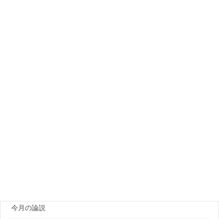
月別アーカイブ
カテゴリー
PCa製品メーカー
プラント・資機材
団体・研究機関
ゼネコン・企業
官公庁
原田レポート
今月の論説