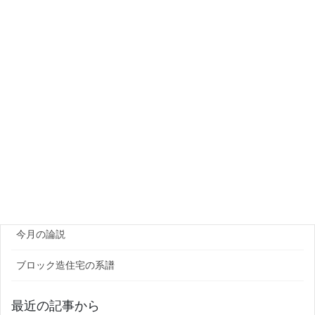
カテゴリー
PCa製品メーカー
プラント・資機材
団体・研究機関
ゼネコン・企業
官公庁
原田レポート
今月の論説
ブロック造住宅の系譜
最近の記事から