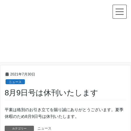
コ
ナ
ン
ビ
テ
ゲ
ン
ー
ツ
シ
へ
ョ
お知らせ
ス
ン
キ
に
ッ
移
HOME
お知らせ
ニュース
8月9日号は休刊いたします
プ
動
2021年7月30日
ニュース
8月9日号は休刊いたします
平素は格別のお引き立てを賜り誠にありがとうございます。夏季
休暇のため8月9日号は休刊いたします。
ニュース
カテゴリー