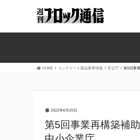
コ
ナ
ン
ビ
テ
ゲ
ン
ー
ツ
シ
へ
ョ
ス
ン
キ
に
ッ
移
HOME
コンクリート製品業界情報
官公庁
第5回事
プ
動
2022年6月20日
第5回事業再構築補
中小企業庁