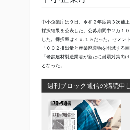
中小企業庁は９日、令和２年度第３次補正
採択結果を公表した。公募期間中２万１０
した。採択率は４６.１％だった。セメン
「ＣＯ２排出量と産業廃棄物を削減する画
「老舗建材製造業者が新たに耐震対策向け
となった。
週刊ブロック通信の購読申