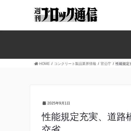
コ
ナ
ン
ビ
テ
ゲ
ン
ー
ツ
シ
へ
ョ
ス
ン
キ
に
ッ
移
HOME
コンクリート製品業界情報
官公庁
性能規定
プ
動
2025年9月1日
性能規定充実、道路
交省