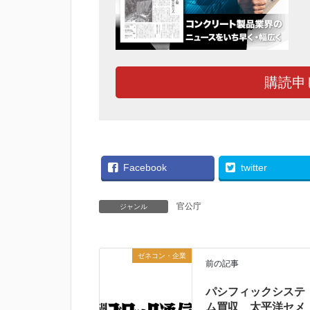
購読申
Facebook
twitter
官公庁
ジャンル
ゼネコン・企業
前の記事
パシフィックシステ
ム買収 太平洋セメ