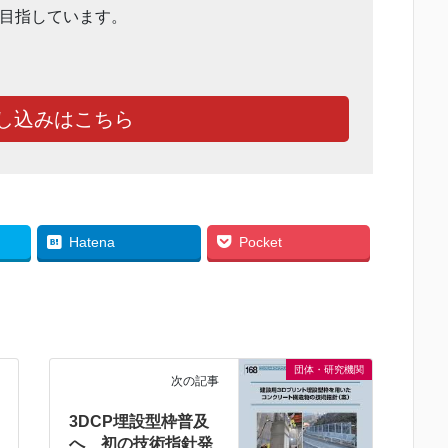
目指しています。
し込みはこちら
Hatena
Pocket
団体・研究機関
次の記事
3DCP埋設型枠普及
へ 初の技術指針発