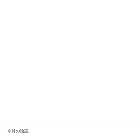
月別アーカイブ
カテゴリー
PCa製品メーカー
プラント・資機材
団体・研究機関
ゼネコン・企業
官公庁
原田レポート
今月の論説