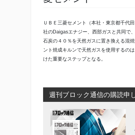
ＵＢＥ三菱セメント（本社・東京都千代田
社のDaigasエナジー、西部ガスと共同
石炭の４０％を天然ガスに置き換える混焼
ント焼成キルンで天然ガスを使用するのは
けた重要なステップとなる。
週刊ブロック通信の購読申