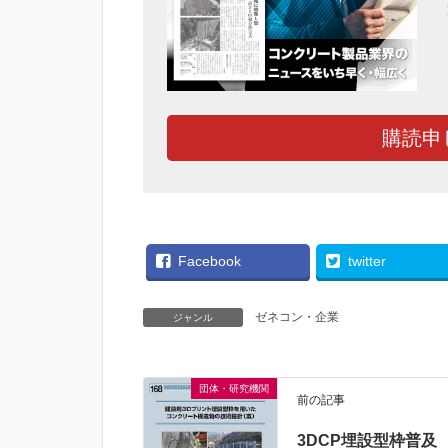
購読申
Facebook
twitter
ゼネコン・企業
ジャンル
団体・研究機関
前の記事
3DCP埋設型枠普及