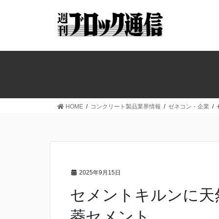
コ
ナ
ン
ビ
テ
ゲ
ン
ー
ツ
シ
へ
ョ
ス
ン
キ
に
ッ
移
HOME
コンクリート製品業界情報
ゼネコン・企業
プ
動
2025年9月15日
セメントキルンに天
菱セメント