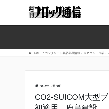
コ
ナ
ン
ビ
テ
ゲ
ン
ー
ツ
シ
へ
ョ
ス
ン
キ
に
ッ
移
HOME
コンクリート製品業界情報
ゼネコン・企業
プ
動
2025年10月20日
CO2-SUICOM大
初適用 鹿島建