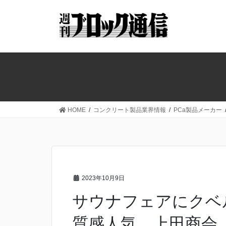
コ
ナ
ン
ビ
テ
ゲ
ン
ー
ツ
シ
へ
ョ
ス
ン
キ
に
ッ
移
HOME
コンクリート製品業界情報
PCa製品メーカー
プ
動
2023年10月9日
サウナフェアにクベ
質感人気 上田商