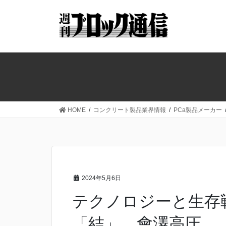
コ
ナ
ン
ビ
テ
ゲ
ン
ー
ツ
シ
へ
ョ
ス
ン
キ
に
ッ
移
HOME
コンクリート製品業界情報
PCa製品メーカー
プ
動
2024年5月6日
テクノロジーと生存
「結」 會澤高圧