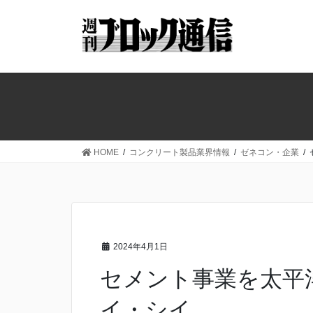
コ
ナ
ン
ビ
テ
ゲ
ン
ー
ツ
シ
へ
ョ
ス
ン
キ
に
ッ
移
HOME
コンクリート製品業界情報
ゼネコン・企業
プ
動
2024年4月1日
セメント事業を太平
イ・シイ