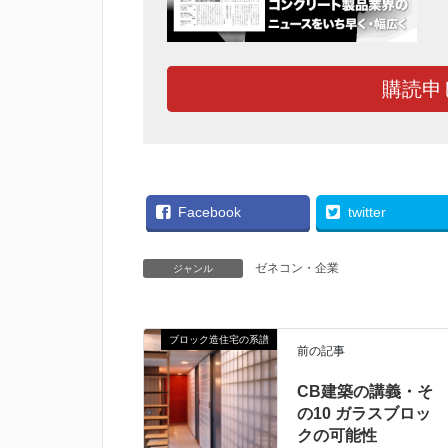
購読申
Facebook
twitter
ゼネコン・企業
ジャンル
ブロック造住宅の系譜
前の記事
CB建築の講義・そ
の10 ガラスブロッ
クの可能性