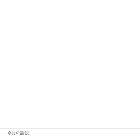
月別アーカイブ
カテゴリー
PCa製品メーカー
プラント・資機材
団体・研究機関
ゼネコン・企業
官公庁
原田レポート
今月の論説