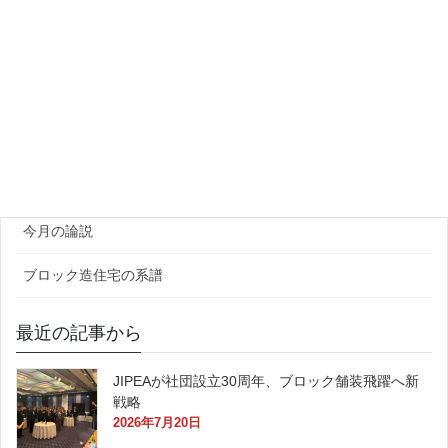
プラント・資機材
団体・研究機関
ゼネコン・企業
官公庁
原田レポート
今月の論説
ブロック造住宅の系譜
最近の記事から
JIPEAが社団設立30周年、ブロック舗装飛躍へ新
戦略
2026年7月20日