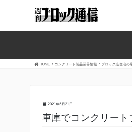
コ
ナ
ン
ビ
テ
ゲ
ン
ー
ツ
シ
へ
ョ
ス
ン
キ
に
ッ
移
HOME
コンクリート製品業界情報
ブロック造住宅の
プ
動
2021年6月21日
車庫でコンクリート