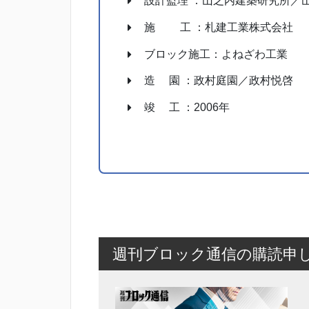
設計監理 ：山之内建築研究所／
施 工 ：札建工業株式会社
ブロック施工：よねざわ工業
造 園 ：政村庭園／政村悦啓
竣 工 ：2006年
週刊ブロック通信の購読申