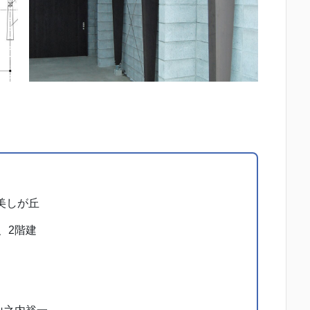
美しが丘
、2階建