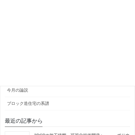
PCa製品メーカー
プラント・資機材
団体・研究機関
ゼネコン・企業
官公庁
原田レポート
今月の論説
ブロック造住宅の系譜
最近の記事から