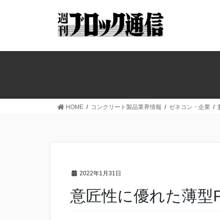
コ
ナ
ン
ビ
テ
ゲ
ン
ー
ツ
シ
へ
ョ
ス
ン
キ
に
ッ
移
HOME
コンクリート製品業界情報
ゼネコン・企業
プ
動
2022年1月31日
意匠性に優れた薄型