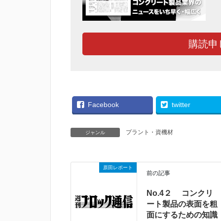
購読申
Facebook
twitter
プラント・資機材
ジャンル
原田レポート
前の記事
No.4２ コンクリ
ート製品の表面を粗
面にするための知識