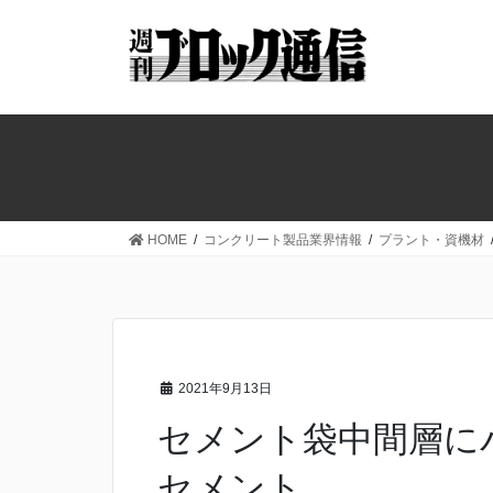
コ
ナ
ン
ビ
テ
ゲ
ン
ー
ツ
シ
へ
ョ
ス
ン
キ
に
ッ
移
HOME
コンクリート製品業界情報
プラント・資機材
プ
動
2021年9月13日
セメント袋中間層に
セメント