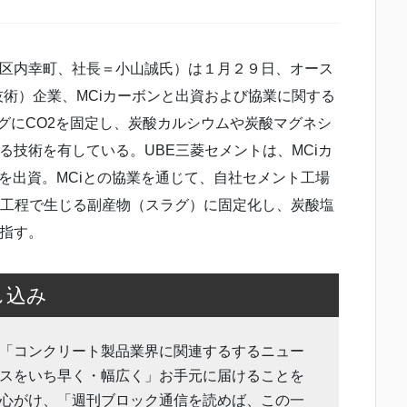
区内幸町、社長＝小山誠氏）は１月２９日、オース
技術）企業、MCiカーボンと出資および協業に関する
グにCO2を固定し、炭酸カルシウムや炭酸マグネシ
技術を有している。UBE三菱セメントは、MCiカ
）を出資。MCiとの協業を通じて、自社セメント工場
鉄工程で生じる副産物（スラグ）に固定化し、炭酸塩
指す。
し込み
「コンクリート製品業界に関連するするニュー
スをいち早く・幅広く」お手元に届けることを
心がけ、「週刊ブロック通信を読めば、この一