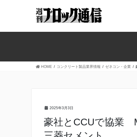
コ
ナ
ン
ビ
テ
ゲ
ン
ー
ツ
シ
へ
ョ
ス
ン
キ
に
ッ
移
HOME
コンクリート製品業界情報
ゼネコン・企業
プ
動
2025年3月3日
豪社とCCUで協業 M
三菱セメント