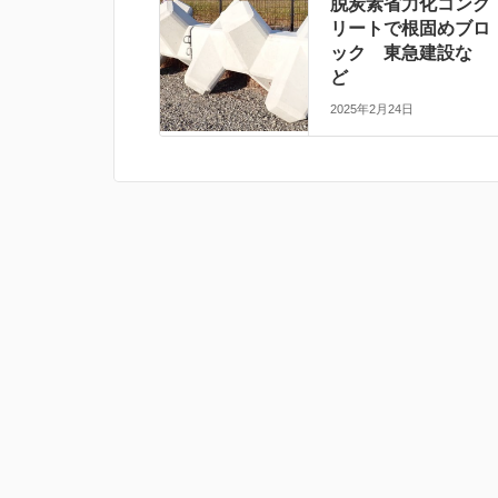
脱炭素省力化コンク
リートで根固めブロ
ック 東急建設な
ど
2025年2月24日