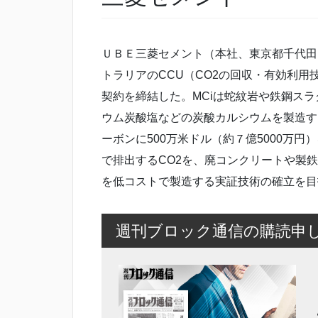
ＵＢＥ三菱セメント（本社、東京都千代田
トラリアのCCU（CO2の回収・有効利用
契約を締結した。MCiは蛇紋岩や鉄鋼スラ
ウム炭酸塩などの炭酸カルシウムを製造する
ーボンに500万米ドル（約７億5000万円
で排出するCO2を、廃コンクリートや製
を低コストで製造する実証技術の確立を目
週刊ブロック通信の購読申