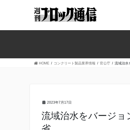
コ
ナ
ン
ビ
テ
ゲ
ン
ー
ツ
シ
へ
ョ
ス
ン
キ
に
ッ
移
HOME
コンクリート製品業界情報
官公庁
流域治
プ
動
2023年7月17日
流域治水をバージョ
省