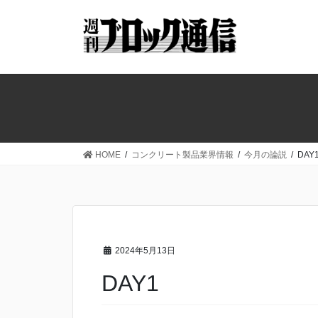
コ
ナ
ン
ビ
テ
ゲ
ン
ー
ツ
シ
へ
ョ
ス
ン
キ
に
ッ
移
HOME
コンクリート製品業界情報
今月の論説
DA
プ
動
2024年5月13日
DAY1