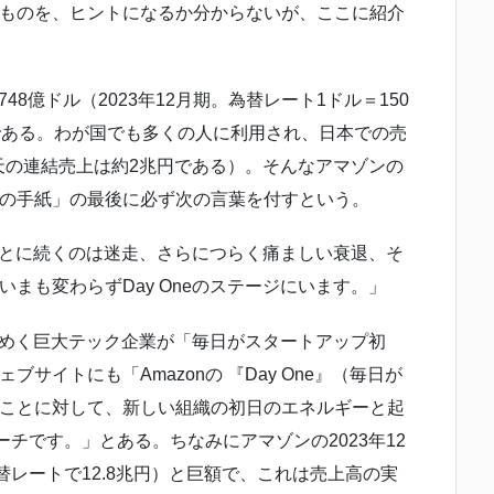
ものを、ヒントになるか分からないが、ここに紹介
48億ドル（2023年12月期。為替レート1ドル＝150
である。わが国でも多くの人に利用され、日本での売
天の連結売上は約2兆円である）。そんなアマゾンの
の手紙」の最後に必ず次の言葉を付すという。
のあとに続くのは迷走、さらにつらく痛ましい衰退、そ
まも変わらずDay Oneのステージにいます。」
ときめく巨大テック企業が「毎日がスタートアップ初
サイトにも「Amazonの 『Day One』（毎日が
ことに対して、新しい組織の初日のエネルギーと起
ーチです。」とある。ちなみにアマゾンの2023年12
替レートで12.8兆円）と巨額で、これは売上高の実